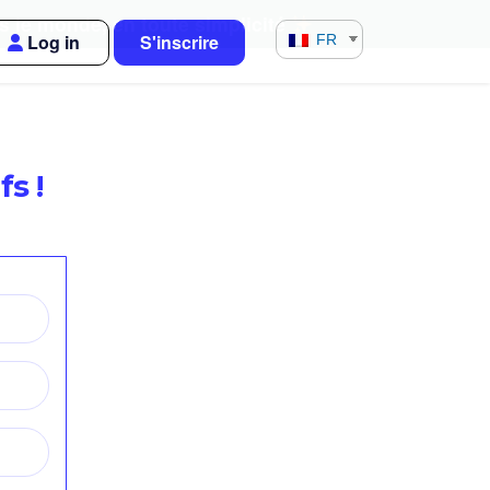
s le monde, en toute simplicité
Log in
S'inscrire
FR
s !