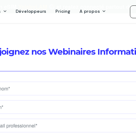
on eSIM
YelabyLAM
et restez connecté partout dan
s
Développeurs
Pricing
A propos
joignez nos Webinaires Informatif