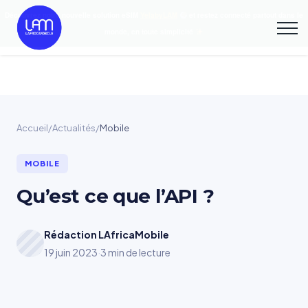
Découvrez notre nouvelle solution eSIM
YelabyLAM
et restez connecté partout dans le
monde, en toute simplicité
Accueil
/
Actualités
/
Mobile
MOBILE
Qu’est ce que l’API ?
Rédaction LAfricaMobile
19 juin 2023
·
3 min de lecture