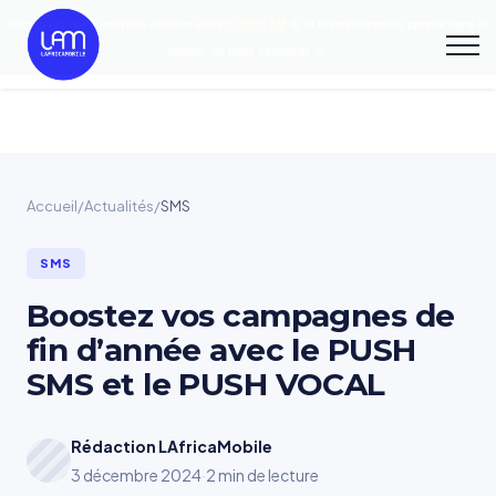
Découvrez notre nouvelle solution eSIM
YelabyLAM
et restez connecté partout dans le
monde, en toute simplicité
Accueil
/
Actualités
/
SMS
SMS
Boostez vos campagnes de
fin d’année avec le PUSH
SMS et le PUSH VOCAL
Rédaction LAfricaMobile
3 décembre 2024
·
2 min de lecture