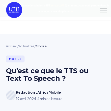
Découvrez notre nouvelle solution eSIM
YelabyLAM
et restez connecté partout dans le
monde, en toute simplicité
Accueil
/
Actualités
/
Mobile
MOBILE
Qu’est ce que le TTS ou
Text To Speech ?
Rédaction LAfricaMobile
19 avril 2024
·
4 min de lecture