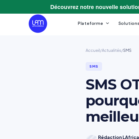
Découvrez notre nouvelle soluti
Plateforme
Solution
Accueil
/
Actualités
/
SMS
SMS
SMS OT
pourquo
meilleu
Rédaction LAfric