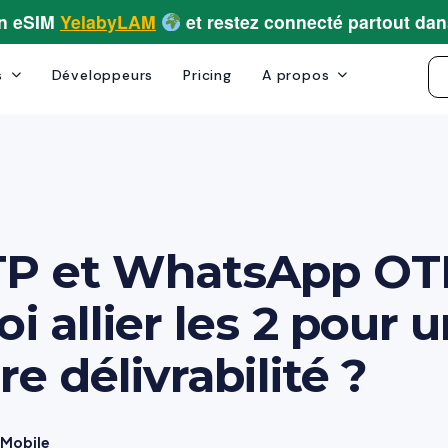
on eSIM
YelabyLAM
et restez connecté partout dan
s
Développeurs
Pricing
A propos
P et WhatsApp OT
i allier les 2 pour 
re délivrabilité ?
aMobile