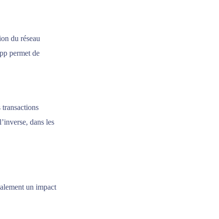
ion du réseau
App permet de
 transactions
’inverse, dans les
galement un impact