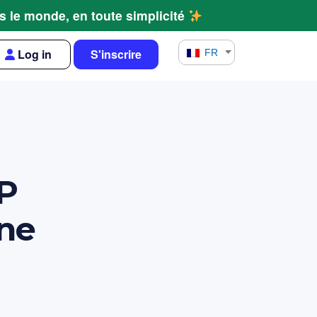
s le monde, en toute simplicité
Log in
S'inscrire
FR
P
une