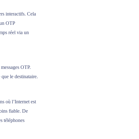
s interactifs. Cela
r un OTP
emps réel via un
es messages OTP.
 que le destinataire.
s où l’Internet est
oins fiable. De
es téléphones