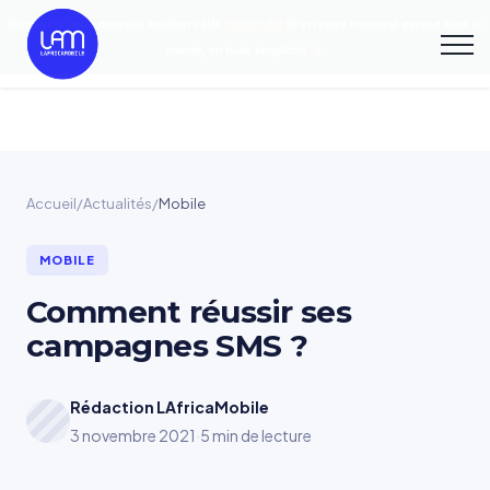
Découvrez notre nouvelle solution eSIM
YelabyLAM
et restez connecté partout dans le
monde, en toute simplicité
Accueil
/
Actualités
/
Mobile
MOBILE
Comment réussir ses
campagnes SMS ?
Rédaction LAfricaMobile
3 novembre 2021
·
5 min de lecture