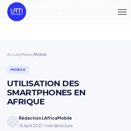
Discover our new
YelabyLAM
eSIM solution
and stay connected anywhere in the world,
with ease
Accueil
/
News
/
Mobile
MOBILE
UTILISATION DES
SMARTPHONES EN
AFRIQUE
Rédaction LAfricaMobile
16 April 2021
·
1 min de lecture